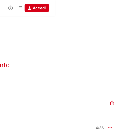
Accedi
nto
4:36