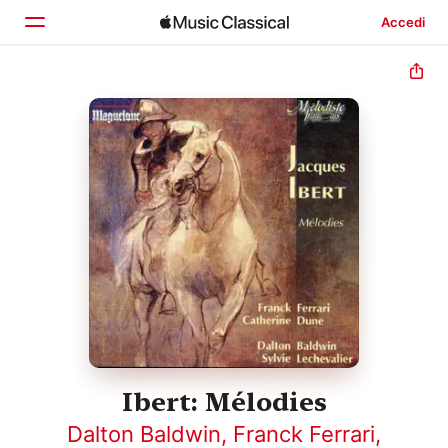
Accedi
Home
Scopri
Cerca
Ibert: Mélodies
Dalton Baldwin
,
Franck Ferrari
,