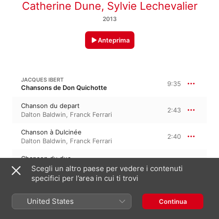
Catherine Dune
,
Sylvie Lechevalier
2013
Anteprima
JACQUES IBERT
9:35
Chansons de Don Quichotte
Chanson du depart
2:43
Dalton Baldwin
,
Franck Ferrari
Chanson à Dulcinée
2:40
Dalton Baldwin
,
Franck Ferrari
Chanson du duc
1:42
Dalton Baldwin
,
Franck Ferrari
Scegli un altro paese per vedere i contenuti
specifici per l’area in cui ti trovi
Chanson de la mort
2:28
Dalton Baldwin
,
Franck Ferrari
United States
Continua
JACQUES IBERT