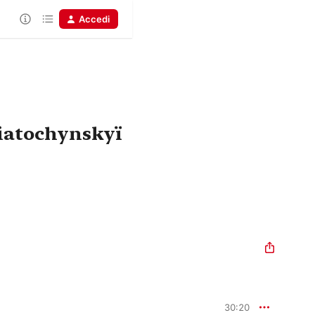
Accedi
Liatochynskyï
30:20