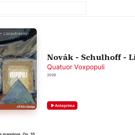
Novák - Schulhoff - 
Quatuor Voxpopuli
2026
Anteprima
re maggiore, Op. 35