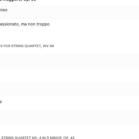
ioso
 passionato, ma non troppo
ES FOR STRING QUARTET, WV 68
e
a
STRING QUARTET NO. 4 IN D MINOR, OP. 43