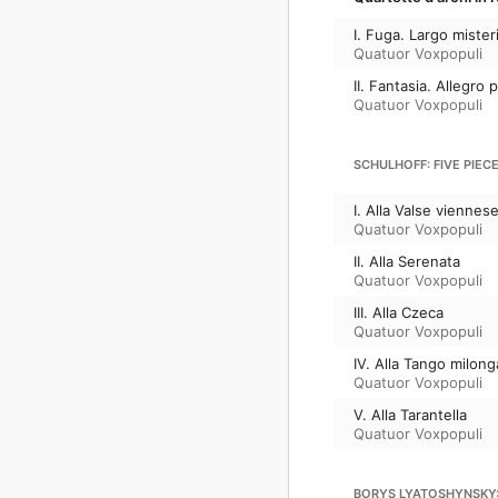
I. Fuga. Largo mister
Quatuor Voxpopuli
II. Fantasia. Allegro
Quatuor Voxpopuli
SCHULHOFF: FIVE PIEC
I. Alla Valse viennes
Quatuor Voxpopuli
II. Alla Serenata
Quatuor Voxpopuli
III. Alla Czeca
Quatuor Voxpopuli
IV. Alla Tango milong
Quatuor Voxpopuli
V. Alla Tarantella
Quatuor Voxpopuli
BORYS LYATOSHYNSKY: 