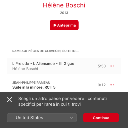
Hélène Boschi
2013
Anteprima
RAMEAU: PIÈCES DE CLAVECIN, SUITE IN A-FLAT MINOR
I. Prelude - I. Allemande - III. Gigue
5:50
Hélène Boschi
JEAN-PHILIPPE RAMEAU
9:12
Suite in la minore, RCT 5
III. Sarabande - IV. Les trois mains
Scegli un altro paese per vedere i contenuti
5:35
Hélène Boschi
specifici per l’area in cui ti trovi
V. Fanfarinette - VI. La triomphante
3:36
United States
Continua
Hélène Boschi