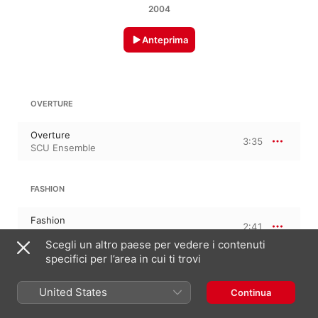
2004
Anteprima
OVERTURE
Overture
3:35
SCU Ensemble
FASHION
Fashion
2:41
SCU Ensemble
Scegli un altro paese per vedere i contenuti
specifici per l’area in cui ti trovi
GOD I LOVE YOU SO
United States
Continua
God I love you so
2:19