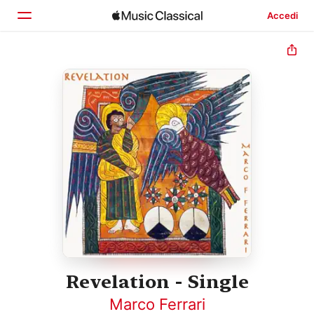
Accedi
Home
Scopri
Cerca
Revelation - Single
Marco Ferrari