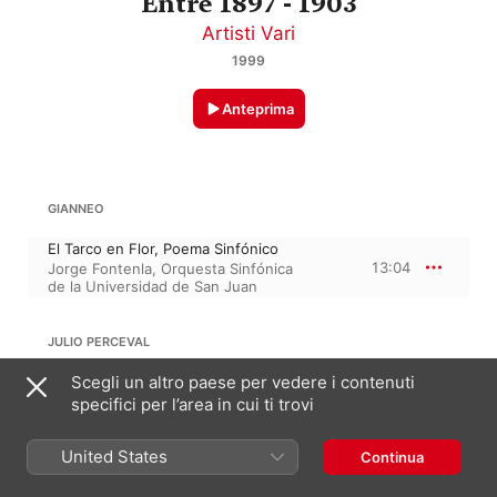
Entre 1897 - 1903
Artisti Vari
1999
Anteprima
GIANNEO
El Tarco en Flor, Poema Sinfónico
13:04
Jorge Fontenla
,
Orquesta Sinfónica
de la Universidad de San Juan
JULIO PERCEVAL
Scegli un altro paese per vedere i contenuti
Natividad, para Órgano
6:10
specifici per l’area in cui ti trovi
Armando Fernández Arroyo
United States
Continua
5:52
CARLOS SUFFERN