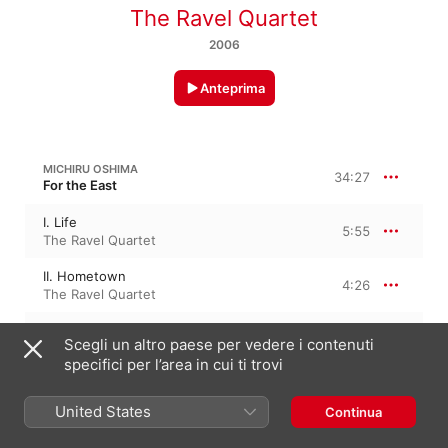
The Ravel Quartet
2006
Anteprima
MICHIRU OSHIMA
34:27
For the East
I. Life
5:55
The Ravel Quartet
II. Hometown
4:26
The Ravel Quartet
III. Hometown
4:32
Scegli un altro paese per vedere i contenuti
The Ravel Quartet
specifici per l’area in cui ti trovi
IV. Cherry Blossoms
4:40
The Ravel Quartet
United States
Continua
V. Traffic Jam
3:29