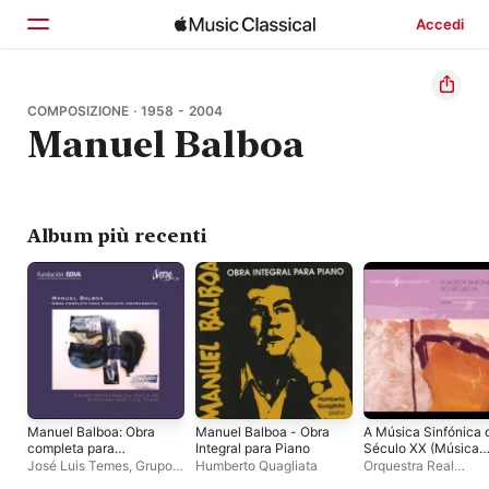
Accedi
Home
COMPOSIZIONE · 1958 - 2004
Manuel Balboa
Scopri
Cerca
Album più recenti
Manuel Balboa: Obra
Manuel Balboa - Obra
A Música Sinfónica 
completa para
Integral para Piano
Século XX (Música
conjunto
Clásica Galega 7)
José Luis Temes
,
Grupo
Humberto Quagliata
Orquestra Real
instrumental
Instrumental Siglo XX
Filharmonía de Galic