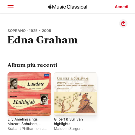
Accedi
Home
SOPRANO · 1925 - 2005
Edna Graham
Scopri
Cerca
Album più recenti
Elly Ameling sings
Gilbert & Sullivan
Mozart, Schubert,
highlights
Grieg, Mahler (Elly
Brabant Philharmonic
Malcolm Sargent
Ameling – The Philips
Orchestra
,
Hein Jordans
,