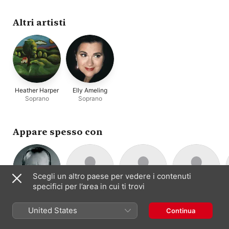
Recitals, Vol. 27)
Elly Ameling
Altri artisti
Heather Harper
Elly Ameling
Soprano
Soprano
Appare spesso con
Scegli un altro paese per vedere i contenuti
specifici per l’area in cui ti trovi
Malcolm
Geraint Evans
Pro Arte
Richard Lewis
Basso-baritono
Tenore
Sargent
Orchestra
United States
Continua
Direzione ·
Orchestra
Organo