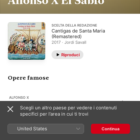
Alfonso X El Sabio
SCELTA DELLA REDAZIONE
Cantigas de Santa Maria
(Remastered)
2017 · Jordi Savall
Riproduci
Opere famose
ALFONSO X
Cantigas de Santa Maria
75
Scegli un altro paese per vedere i contenuti
“Cantici di Santa Maria”
specifici per l’area in cui ti trovi
United States
Continua