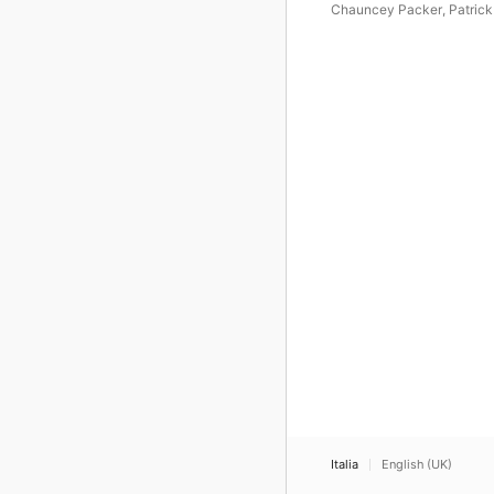
Chauncey Packer
,
Patric
Quigley
,
Opera Lafayette
Orchestra
,
Jonathan Woo
Mary Elizabeth Williams
,
OperaCréole Ensemble
,
Jo
Conyers
,
Nicole Cabell
,
Ke
Kellogg
Italia
English (UK)