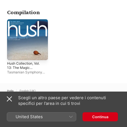
Canada)
Compilation
Hush Collection, Vol.
13: The Magic
Island
Tasmanian Symphony
Orchestra
Italia
English (UK)
Scegli un altro paese per vedere i contenuti
Copyright © 2026
Apple Inc.
Tutti i diritti riservati.
specifici per l’area in cui ti trovi
Condizioni dei servizi internet
Apple Music e privacy
Avviso sui cookie
Supporto
Feedback
United States
Continua