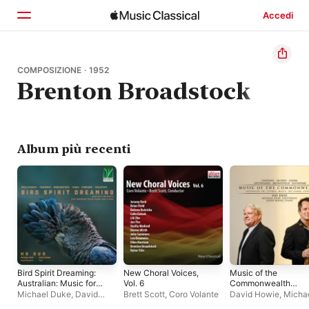
Accedi
Home
COMPOSIZIONE · 1952
Brenton Broadstock
Scopri
Cerca
Album più recenti
Bird Spirit Dreaming:
New Choral Voices,
Music of the
Australian: Music for
Vol. 6
Commonwealth
Soprano Saxophone
(Australia, Uk, Cypru
Michael Duke
,
David
Brett Scott
,
Coro Volante
David Howie
,
Micha
and Piano
Malta, Sri Lanka,
Howie
Duke