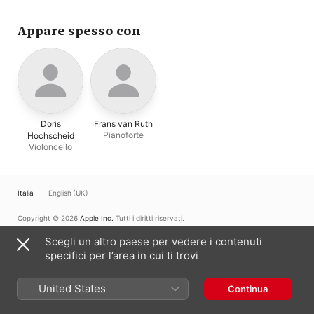
Hardy
Ensemble
Appare spesso con
Doris
Frans van Ruth
Pianoforte
Hochscheid
Violoncello
Italia
English (UK)
Copyright © 2026
Apple Inc.
Tutti i diritti riservati.
Condizioni dei servizi internet
Apple Music e privacy
Avviso sui cookie
Scegli un altro paese per vedere i contenuti
Supporto
Feedback
specifici per l’area in cui ti trovi
United States
Continua