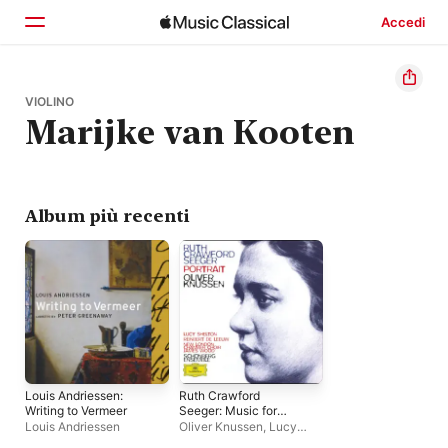
Accedi
Home
VIOLINO
Marijke van Kooten
Scopri
Cerca
Album più recenti
Louis Andriessen:
Ruth Crawford
Writing to Vermeer
Seeger: Music for
Small Orchestra, etc -
Louis Andriessen
Oliver Knussen
,
Lucy
Charles Seeger: John
Shelton
,
Schönberg