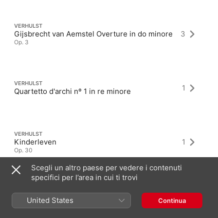
VERHULST
Gijsbrecht van Aemstel Overture in do minore
3
Op. 3
VERHULST
1
Quartetto d'archi nº 1 in re minore
VERHULST
Kinderleven
1
Op. 30
Scegli un altro paese per vedere i contenuti
specifici per l’area in cui ti trovi
United States
Continua
Album più recenti