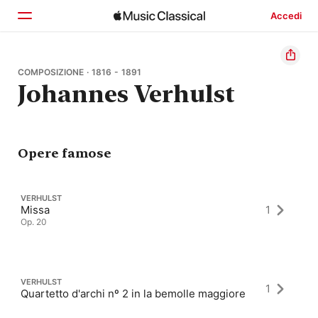
Accedi
Home
COMPOSIZIONE · 1816 - 1891
Johannes Verhulst
Scopri
Cerca
Opere famose
VERHULST
Missa
1
Op. 20
VERHULST
1
Quartetto d'archi nº 2 in la bemolle maggiore