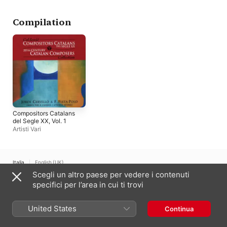
Compilation
Compositors Catalans
del Segle XX, Vol. 1
Artisti Vari
Italia
English (UK)
Scegli un altro paese per vedere i contenuti
Copyright © 2026
Apple Inc.
Tutti i diritti riservati.
specifici per l’area in cui ti trovi
Condizioni dei servizi internet
Apple Music e privacy
Avviso sui cookie
Supporto
Feedback
United States
Continua