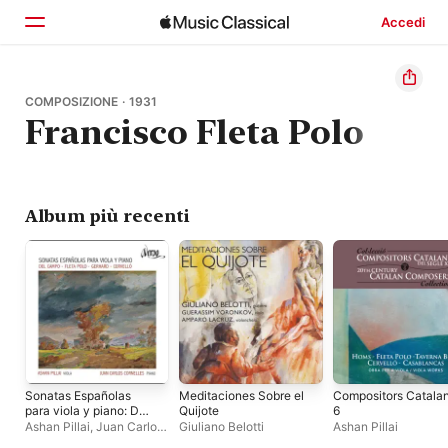
Accedi
Home
COMPOSIZIONE · 1931
Francisco Fleta Polo
Scopri
Cerca
Album più recenti
Sonatas Españolas
Meditaciones Sobre el
Compositors Catala
para viola y piano: Del
Quijote
6
Campo, Fleta Polo,
Ashan Pillai
,
Juan Carlos
Giuliano Belotti
Ashan Pillai
Gerhard & Cervelló
Cornelles