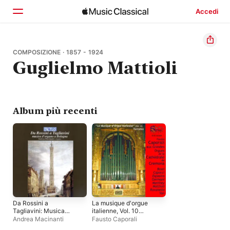
Accedi
Home
COMPOSIZIONE · 1857 - 1924
Guglielmo Mattioli
Scopri
Cerca
Album più recenti
Da Rossini a
La musique d'orgue
Tagliavini: Musica
italienne, Vol. 10
d'organo a Bologna
(Toccatas)
Andrea Macinanti
Fausto Caporali