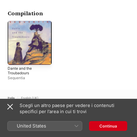
Thompson
Ansorg
Compilation
Dante and the
Troubadours
Sequentia
Italia
English (UK)
Scegli un altro paese per vedere i contenuti
Copyright © 2026
Apple Inc.
Tutti i diritti riservati.
specifici per l’area in cui ti trovi
Condizioni dei servizi internet
Apple Music e privacy
Avviso sui cookie
Supporto
Feedback
United States
Continua