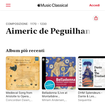
Accedi
Home
COMPOSIZIONE · 1170 - 1230
Aimeric de Peguilhan
Scopri
Cerca
Album più recenti
Medieval Song from
Belladonna (Live at
DHM Splendeurs -
Aristotle to Opera
Montalbâne
Dante & Les
(Extended Version)
25.6.2006)
Troubadours
Concordian Dawn
,
Miriam Andersen
,
Sequentia
Christopher Preston
Rebecca Bain
,
Susanne