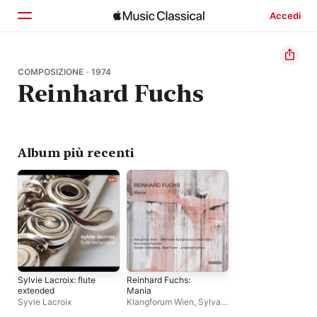
Accedi
Home
COMPOSIZIONE · 1974
Reinhard Fuchs
Scopri
Cerca
Album più recenti
Sylvie Lacroix: flute
Reinhard Fuchs:
extended
Mania
Syvie Lacroix
Klangforum Wien
,
Sylvain
Cambreling
,
Beat Furrer
,