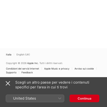
Anna Maria Pammer
,
Johannes Kalitzke
,
Radio-
Symphonieorchester
Wien
Italia
English (UK)
Copyright © 2026
Apple Inc.
Tutti i diritti riservati.
Condizioni dei servizi internet
Apple Music e privacy
Avviso sui cookie
Supporto
Feedback
Scegli un altro paese per vedere i contenuti
specifici per l’area in cui ti trovi
United States
Continua