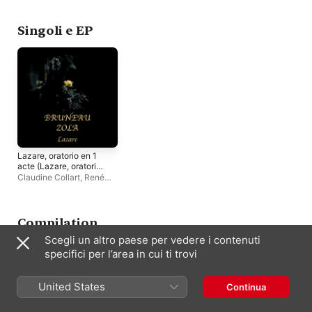
Znaider
Singoli e EP
Lazare, oratorio en 1
acte (Lazare, oratorio
en un acte)
Claudine Collart
,
René
Alix
,
Orchestre Radio -
Symphonique De Paris
,
Hélène Bouvier
,
Louis-
Jacques Rondeleux
,
Compilation
Eugène Bigot
,
Gisèle
Scegli un altro paese per vedere i contenuti
Desmoutier
,
Jean
Giraudeau
specifici per l’area in cui ti trovi
United States
Continua