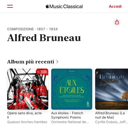
Accedi
Home
COMPOSIZIONE · 1857 - 1934
Alfred Bruneau
Scopri
Cerca
Album più recenti
Opera sans diva, acte
Aux étoiles - French
Alfred Bruneau (La
II
Symphonic Poems
nuit de Mai)
Quatuor Anches Hantées
Orchestre National de
Cyrille Dubois
,
Jeff
Lyon
,
Nikolaj Szeps-
Cohen