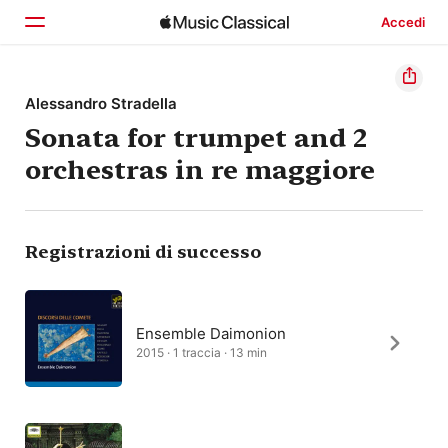
Accedi
Home
Alessandro Stradella
Sonata for trumpet and 2
Scopri
orchestras in re maggiore
Cerca
Registrazioni di successo
Ensemble Daimonion
2015 · 1 traccia · 13 min