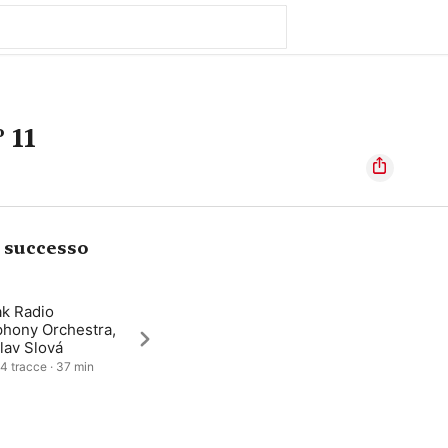
 11
i successo
ak Radio
hony Orchestra,
lav Slová
 4 tracce · 37 min