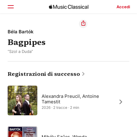
Accedi
Home
Béla Bartók
Bagpipes
Scopri
“Szol a Duda”
Cerca
Registrazioni di successo
Alexandra Preucil, Antoine
Tamestit
2026 · 2 tracce · 2 min
Mihály Szűcs, Wanda