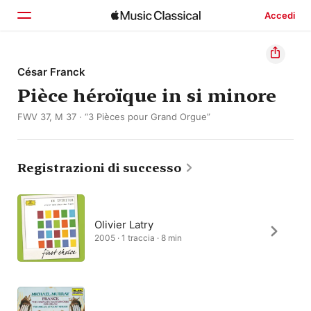
Accedi
Home
César Franck
Pièce héroïque in si minore
Scopri
FWV 37, M 37 · “3 Pièces pour Grand Orgue”
Cerca
Registrazioni di successo
Olivier Latry
2005 · 1 traccia · 8 min