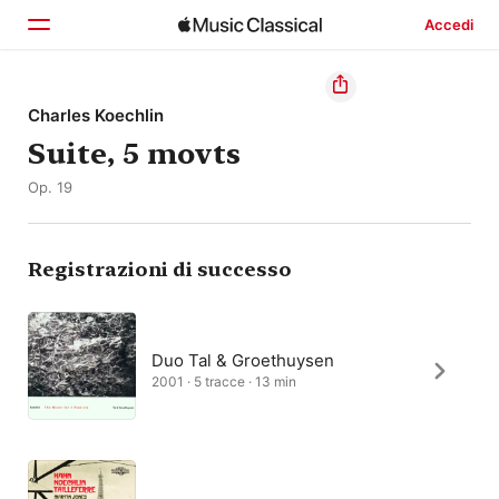
Accedi
Home
Charles Koechlin
Suite, 5 movts
Scopri
Op. 19
Cerca
Registrazioni di successo
Duo Tal & Groethuysen
2001 · 5 tracce · 13 min