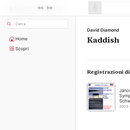
Cerca
David Diamond
Kaddish
Home
Scopri
Registrazioni d
János
Symp
Schw
2003 ·