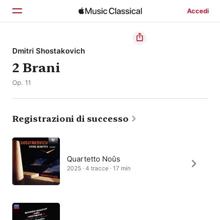
Accedi
Home
Dmitri Shostakovich
2 Brani
Scopri
Op. 11
Cerca
Registrazioni di successo
Quartetto Noûs
2025 · 4 tracce · 17 min