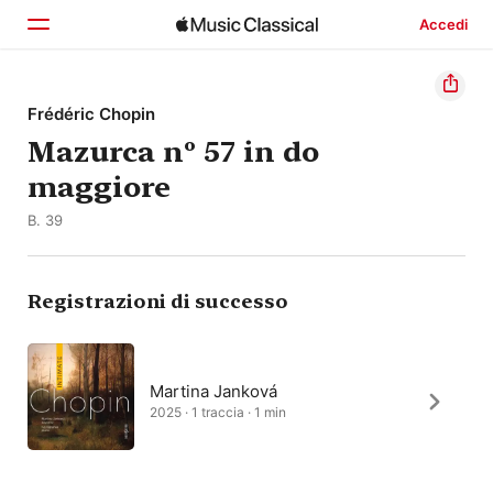
Accedi
Home
Frédéric Chopin
Mazurca nº 57 in do
Scopri
maggiore
Cerca
B. 39
Registrazioni di successo
Martina Janková
2025 · 1 traccia · 1 min