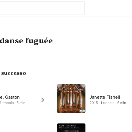
 danse fuguée
i successo
ze, Gaston
Janette Fishell
1 traccia · 5 min
2015 · 1 traccia · 6 min