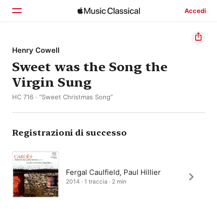
Accedi
Home
Henry Cowell
Sweet was the Song the
Scopri
Virgin Sung
Cerca
HC 716 · “Sweet Christmas Song”
Registrazioni di successo
Fergal Caulfield, Paul Hillier
2014 · 1 traccia · 2 min