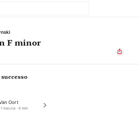
ynski
n F minor
i successo
Van Oort
 1 traccia · 4 min