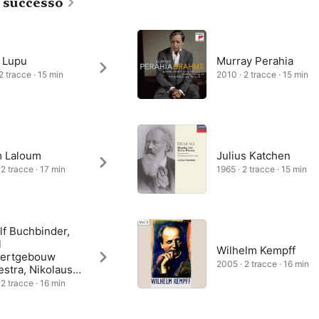
i successo
 Lupu
Murray Perahia
2 tracce · 15 min
2010 · 2 tracce · 15 min
 Laloum
Julius Katchen
 2 tracce · 17 min
1965 · 2 tracce · 15 min
lf Buchbinder,
l
Wilhelm Kempff
ertgebouw
2005 · 2 tracce · 16 min
stra, Nikolaus
oncourt
 2 tracce · 16 min