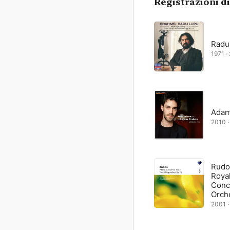
Registrazioni d
Radu
1971 · 
Adam
2010 ·
Rudo
Roya
Conc
Orche
Harn
2001 ·