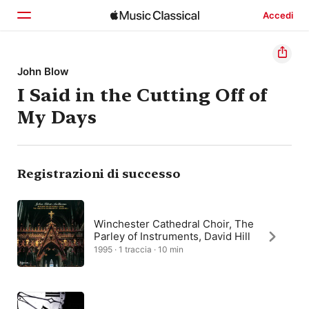
Accedi
Home
John Blow
I Said in the Cutting Off of
Scopri
My Days
Cerca
Registrazioni di successo
Winchester Cathedral Choir, The
Parley of Instruments, David Hill
1995 · 1 traccia · 10 min