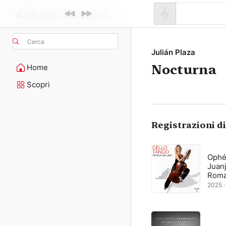
Cerca
Julián Plaza
Nocturna
Home
Scopri
Registrazioni d
Ophél
Juanj
Roma
2025 · 