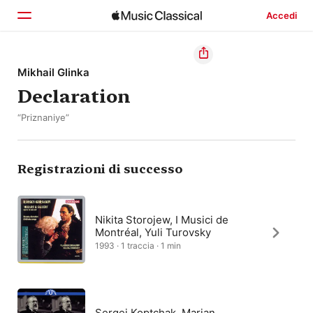
Accedi
Home
Mikhail Glinka
Declaration
Scopri
“Priznaniye”
Cerca
Registrazioni di successo
Nikita Storojew, I Musici de
Montréal, Yuli Turovsky
1993 · 1 traccia · 1 min
Sergej Koptchak, Marian