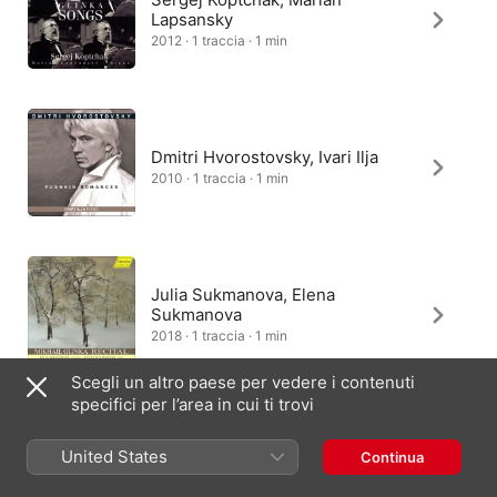
Lapsansky
2012 · 1 traccia · 1 min
Dmitri Hvorostovsky, Ivari Ilja
2010 · 1 traccia · 1 min
Julia Sukmanova, Elena
Sukmanova
2018 · 1 traccia · 1 min
Scegli un altro paese per vedere i contenuti
specifici per l’area in cui ti trovi
Ирина Стародубцева, Жанна
United States
Continua
Сбитнева
2004 · 1 traccia · 1 min