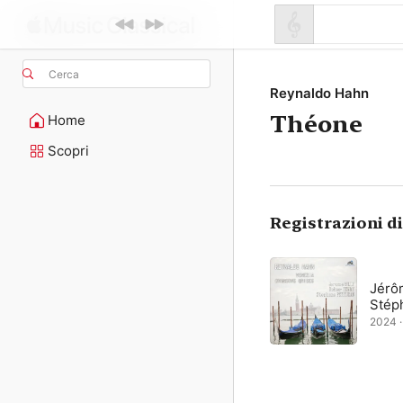
Cerca
Reynaldo Hahn
Théone
Home
Scopri
Registrazioni d
Jérôm
Stép
2024 · 