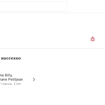
i successo
e Billy,
hane Petitjean
1 traccia · 2 min