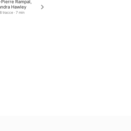
-Pierre Rampal,
andra Hawley
6 tracce · 7 min