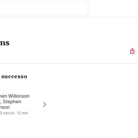
ms
i successo
hen Wilkinson
r, Stephen
inson
 3 tracce · 12 min