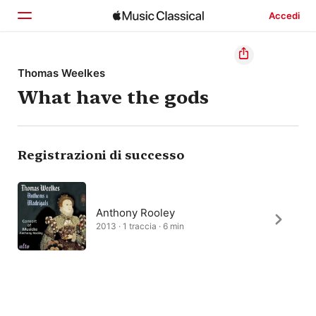
Accedi
Home
Thomas Weelkes
What have the gods
Scopri
Cerca
Registrazioni di successo
Anthony Rooley
2013 · 1 traccia · 6 min