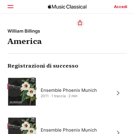
Accedi
Home
William Billings
America
Scopri
Cerca
Registrazioni di successo
Ensemble Phoenix Munich
2011 · 1 traccia · 2 min
Ensemble Phoenix Munich