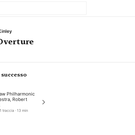
inley
Overture
i successo
aw Philharmonic
estra, Robert
k
1 traccia · 13 min