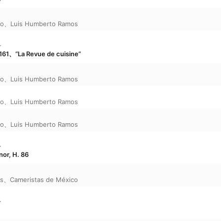
co
、
Luis Humberto Ramos
ー
、“La Revue de cuisine”
co
、
Luis Humberto Ramos
co
、
Luis Humberto Ramos
co
、
Luis Humberto Ramos
ー
nor, H. 86
s
、
Cameristas de México
ー