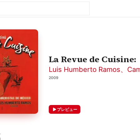
La Revue de Cuisine:
Luis Humberto Ramos
、
Cam
2009
プレビュー
ー
1