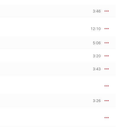
3:46
12:10
5:06
3:20
3:43
3:26