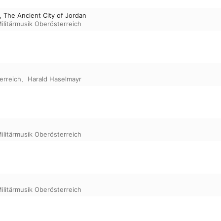
, The Ancient City of Jordan
ilitärmusik Oberösterreich
erreich
、
Harald Haselmayr
ilitärmusik Oberösterreich
ilitärmusik Oberösterreich