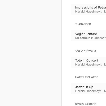
Impressions of Petra
Harald Haselmayr
、
M
T. ASANGER
Vogler Fanfare
Militärmusik Oberöst
ジェフ・ポーカロ
Toto in Concert
Harald Haselmayr
、
M
HARRY RICHARDS
Jazzin' It Up
Harald Haselmayr
、
M
EMILIO CEBRIAN