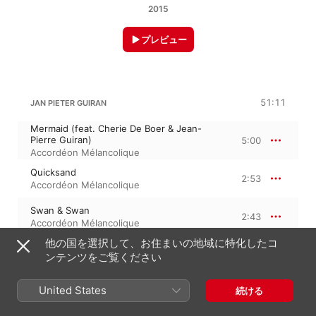
2015
プレビュー
51:11
JAN PIETER GUIRAN
Mermaid (feat. Cherie De Boer & Jean-
Pierre Guiran)
5:00
Accordéon Mélancolique
Quicksand
2:53
Accordéon Mélancolique
Swan & Swan
2:43
Accordéon Mélancolique
他の国を選択して、お住まいの地域に特化したコ
Aquarelle D’amour
5:57
ンテンツをご覧ください
Accordéon Mélancolique
Warm Bath
United States
続ける
1:57
Accordéon Mélancolique