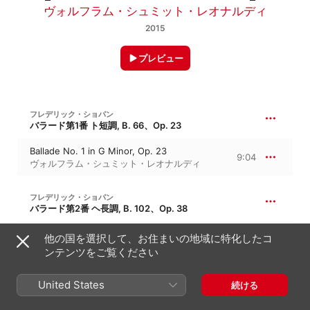
ヴォルフラム・シュミット・レオナルディ
2015
プレビュー
フレデリック・ショパン
バラード第1番 ト短調, B. 66、Op. 23
Ballade No. 1 in G Minor, Op. 23
9:04
ヴォルフラム・シュミット・レオナルディ
フレデリック・ショパン
バラード第2番 ヘ長調, B. 102、Op. 38
Ballade No. 2 in F Major, Op. 38
他の国を選択して、お住まいの地域に特化したコ
7:23
ヴォルフラム・シュミット・レオナルディ
ンテンツをご覧ください
フレデリック・ショパン
United States
続ける
バラード第3番 変イ長調, B. 136、Op. 47