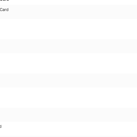
 Card
d