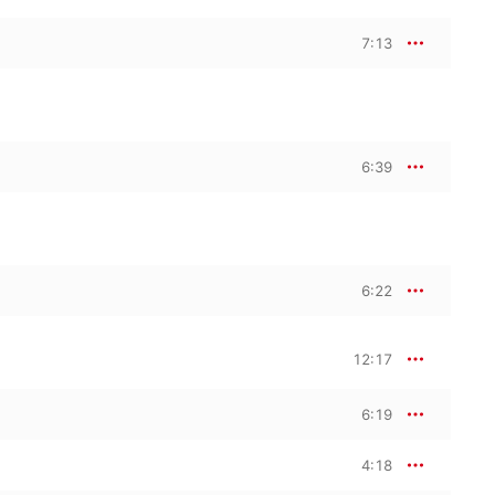
7:13
6:39
6:22
12:17
6:19
4:18