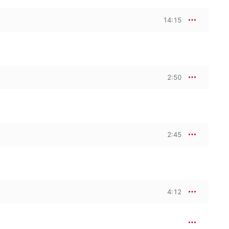
14:15
2:50
2:45
4:12