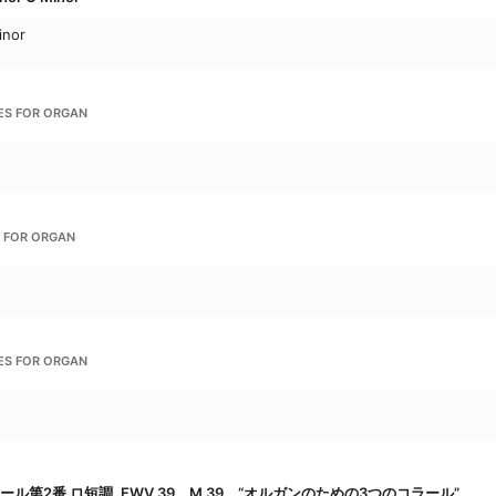
inor
CES FOR ORGAN
S FOR ORGAN
CES FOR ORGAN
ル第2番 ロ短調, FWV 39、M 39、“オルガンのための3つのコラール”