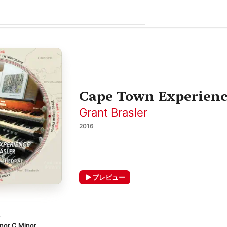
Cape Town Experien
Grant Brasler
2016
プレビュー
ク
inor C Minor