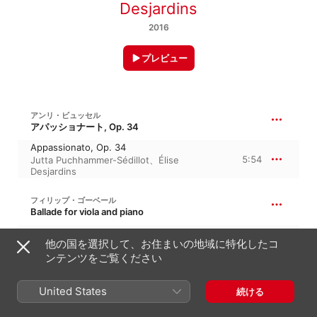
Desjardins
2016
プレビュー
アンリ・ビュッセル
アパッショナート, Op. 34
Appassionato, Op. 34
5:54
Jutta Puchhammer-Sédillot
、
Élise
Desjardins
フィリップ・ゴーベール
Ballade for viola and piano
Ballade for Viola & Piano
他の国を選択して、お住まいの地域に特化したコ
7:20
Jutta Puchhammer-Sédillot
、
Élise
Desjardins
ンテンツをご覧ください
United States
続ける
PAUL ROUGNON