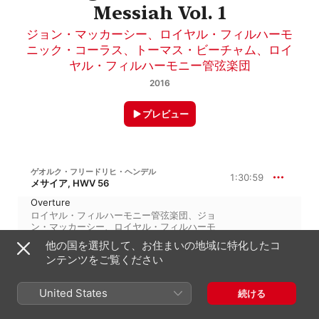
Messiah Vol. 1
ジョン・マッカーシー
、
ロイヤル・フィルハーモ
ニック・コーラス
、
トーマス・ビーチャム
、
ロイ
ヤル・フィルハーモニー管弦楽団
2016
プレビュー
ゲオルク・フリードリヒ・ヘンデル
1:30:59
メサイア, HWV 56
Overture
ロイヤル・フィルハーモニー管弦楽団
、
ジョ
ン・マッカーシー
、
ロイヤル・フィルハーモ
4:50
ニック・コーラス
、
トーマス・ビーチャム
、
他の国を選択して、お住まいの地域に特化したコ
モニカ・シンクレア
、
ジョルジョ・トッツ
ンテンツをご覧ください
ィ
、
ジェニファー・ヴィヴィアン
、
ジョン・
ヴィッカーズ
Comfort ye, my people
United States
続ける
ジョン・マッカーシー
、
ロイヤル・フィルハ
3:38
ーモニック・コーラス
、
トーマス・ビーチャ