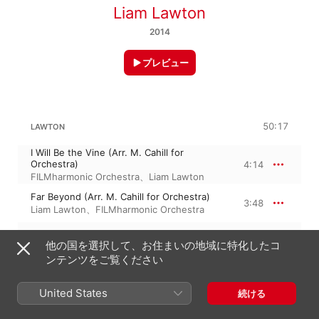
Liam Lawton
2014
プレビュー
50:17
LAWTON
I Will Be the Vine (Arr. M. Cahill for
Orchestra)
4:14
FILMharmonic Orchestra
、
Liam Lawton
Far Beyond (Arr. M. Cahill for Orchestra)
3:48
Liam Lawton
、
FILMharmonic Orchestra
The Hermit (Arr. M. Cahill for Orchestra)
5:23
他の国を選択して、お住まいの地域に特化したコ
Liam Lawton
、
FILMharmonic Orchestra
ンテンツをご覧ください
In the Quiet (Arr. M. Cahill for Orchestra)
4:22
FILMharmonic Orchestra
、
Liam Lawton
United States
続ける
Could It Be (Arr. M. Cahill for Orchestra)
4:26